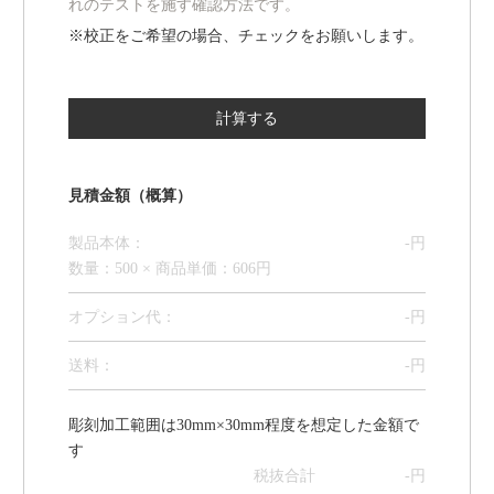
れのテストを施す確認方法です。
※校正をご希望の場合、チェックをお願いします。
見積金額（概算）
製品本体：
-
円
数量：500 × 商品単価：606円
オプション代
：
-
円
送料：
-
円
彫刻加工範囲は30mm×30mm程度を想定した金額で
す
税抜合計
-
円