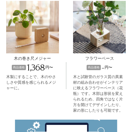
木の巻き尺メジャー
フラワーベース
1,368
-
円〜
円〜
商品価格
商品価格
木製にすることで、木のやさ
木と試験管のガラス質の異素
しさや質感を感じられるメジ
材の組み合わせがインテリア
ャーに。
に映えるフラワーベース（花
瓶）です。木部は形状を変え
られるため、四角ではなく片
方を開けてデザインしたり、
家の形にしたりも可能です。