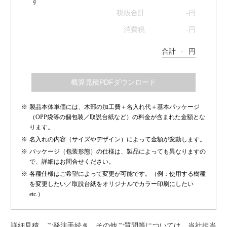
す
税抜合計
-
円
消費税
-
円
合計
-
円
製品本体単価には、木部の加工費＋名入れ代＋基本パッケージ
（OPP袋等の個包装／取説台紙など）の料金が含まれた金額とな
ります。
名入れの内容（サイズやデザイン）によって金額が変動します。
パッケージ（包装形態）の仕様は、製品によっても異なりますの
で、詳細はお問合せください。
各種仕様はご希望によって変更が可能です。（例：使用する樹種
を変更したい／取説台紙をオリジナルでカラー印刷にしたい
etc.）
詳細見積、ご発注手続き、その他ご質問等については、当社担当