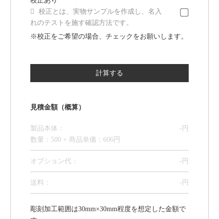
校正あり

校正とは、実物サンプルを作成し、名入
れのテストを施す確認方法です。
※校正をご希望の場合、チェックをお願いします。
見積金額（概算）
製品本体：
-
円
数量：500 × 商品単価：606円
オプション代
：
-
円
送料：
-
円
彫刻加工範囲は30mm×30mm程度を想定した金額で