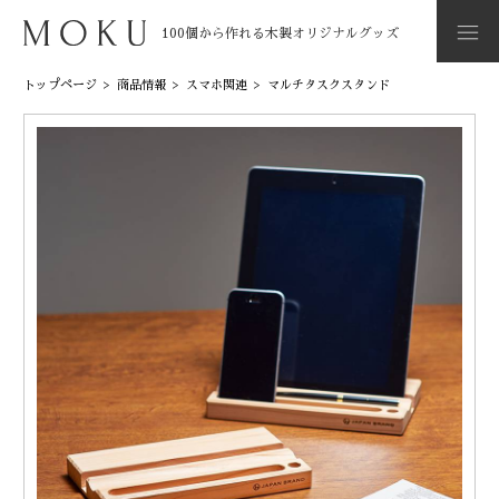
100個から作れる木製オリジナルグッズ
トップページ
>
商品情報
>
スマホ関連
>
マルチタスクスタンド