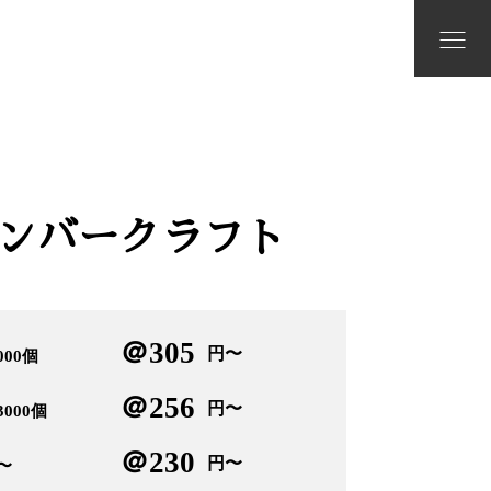
ンバークラフト
＠305
円〜
000個
＠256
円〜
3000個
＠230
円〜
個〜