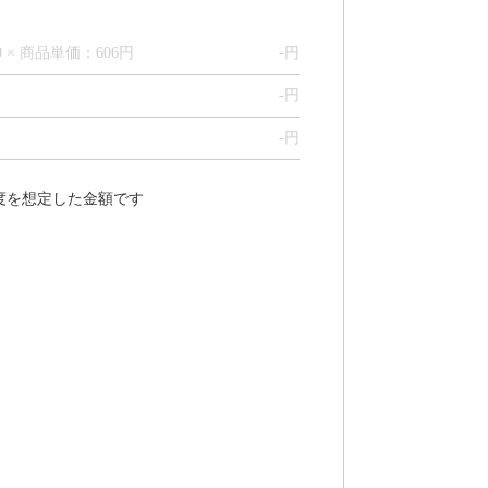
0 × 商品単価：606円
-
円
-
円
-
円
程度を想定した金額です