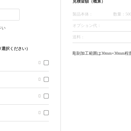
見積金額（概算）
製品本体：
数量：50
オプション代
：
さい
送料：
り選択ください）
彫刻加工範囲は30mm×30mm



