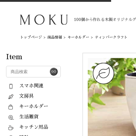
100個から作れる木製オリジナル
トップページ
>
商品情報
>
キーホルダー
>
ティンバークラフト
Item
スマホ関連
文房具
キーホルダー
生活雑貨
キッチン用品