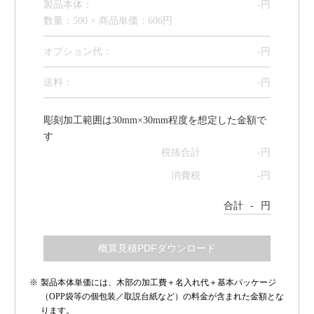
製品本体：
-
円
数量：500 × 商品単価：606円
オプション代
：
-
円
送料：
-
円
彫刻加工範囲は30mm×30mm程度を想定した金額で
す
税抜合計
-
円
消費税
-
円
合計
-
円
製品本体単価には、木部の加工費＋名入れ代＋基本パッケージ
（OPP袋等の個包装／取説台紙など）の料金が含まれた金額とな
ります。