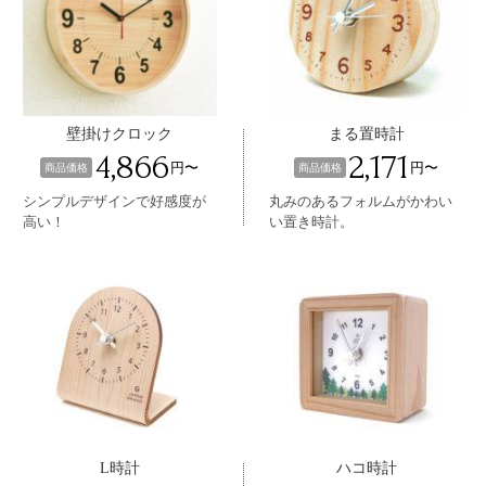
壁掛けクロック
まる置時計
4,866
2,171
円〜
円〜
商品価格
商品価格
シンプルデザインで好感度が
丸みのあるフォルムがかわい
高い！
い置き時計。
L時計
ハコ時計