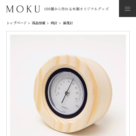
100個から作れる木製オリジナルグッズ
トップページ
>
商品情報
>
時計
>
温度計