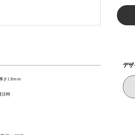
デザ
厚さ1.8ｍｍ
発注時