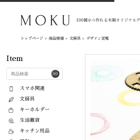
100個から作れる木製オリジナル
トップページ
>
商品情報
>
文房具
>
デザイン定規
Item
スマホ関連
文房具
キーホルダー
生活雑貨
キッチン用品