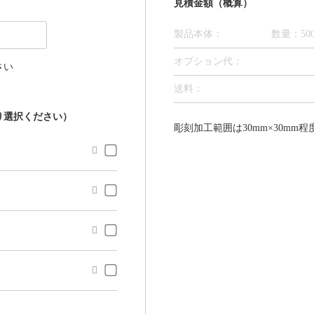
見積金額（概算）
製品本体：
数量：50
オプション代
：
さい
送料：
り選択ください）
彫刻加工範囲は30mm×30mm



