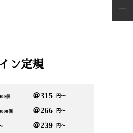
イン定規
＠315
円〜
000個
＠266
円〜
3000個
＠239
円〜
個〜