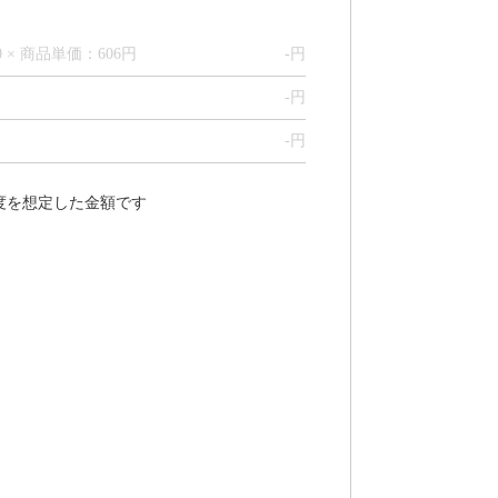
0 × 商品単価：606円
-
円
-
円
-
円
程度を想定した金額です