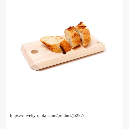
https://novelty-moku.com/product/jb297/