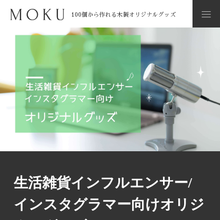
100個から作れる木製オリジナルグッズ
トップペ
ブロ
商品紹
生活雑貨インフルエンサー/インスタグラマー向けオ
ージ
>
グ
>
介
>
リジナルグッズ
生活雑貨インフルエンサー/
インスタグラマー向けオリジ