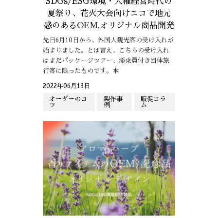
SDGs/ESG環境・人権経営時代の
夏祭り、花火大会向けエコで地元
感のあるOEM,オリジナル商品開発
先日6月10日から、外国人観光客の受け入れが
始まりました。とは言え、こちらの受け入れ
はまだパッケージツアー、添乗員付き団体旅
行客に限ったものです。本
2022年06月13日
オーダーのコ
製作事
販促コラ
ツ
例
ム