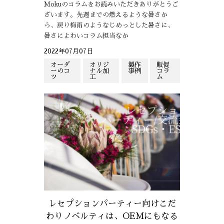
Mokuのコラムをお読みいただきありがとうご
ざいます。先週までの燃えるような暑さか
ら、戻り梅雨のようなじめっとした暑さに、
暑さによわいコラム担当なか
2022年07月07日
オーダ
オリジ
製作
販促
ーのコ
ナル加
事例
コラ
ツ
工
ム
レセプションパーティー向けこだ
わりノベルティは、OEMにもなる