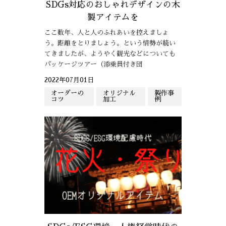
SDGs対応のおしゃれデザインの木
製アイテムを
ここ数年、人と人のふれあいを控えましょ
う。距離をとりましょう。という情勢が続い
てきましたが、ようやく観光などについても
パッケージツアー（添乗員付き団
2022年07月01日
オーダーの
オリジナル
製作事
コツ
加工
例