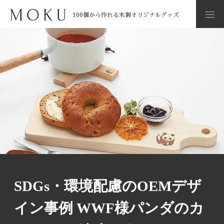
100個から作れる木製オリジナルグッズ
トップペ
ブロ
商品
SDGs・環境配慮のOEMデザイン事例 WWF様パンダ
ージ
>
グ
>
紹介
>
のカッティングボード
SDGs・環境配慮のOEMデザ
イン事例 WWF様パンダのカ