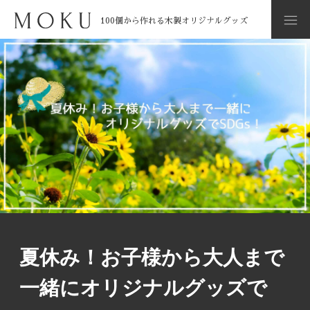
100個から作れる木製オリジナルグッズ
トップペー
ブロ
商品紹
夏休み！お子様から大人まで一緒にオリジナルグッ
ジ
>
グ
>
介
>
ズでSDGs！
夏休み！お子様から大人まで
一緒にオリジナルグッズで