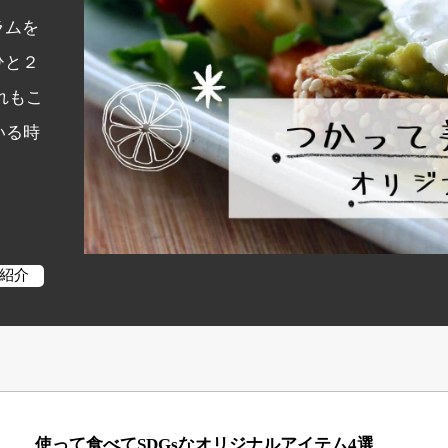
ラムを
ひと２
れもこ
いる時
紹介
使って食べてSDGsなオリジナルアイテム4選