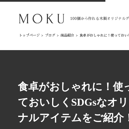
100個から作れる木製オリジナル
トップページ
>
ブログ
>
商品紹介
>
食卓がおしゃれに！使っておい
食卓がおしゃれに！使
ておいしくSDGsなオ
ナルアイテムをご紹介