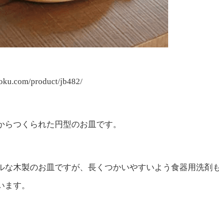
moku.com/product/jb482/
からつくられた円型のお皿です。
ルな木製のお皿ですが、長くつかいやすいよう食器用洗剤
います。