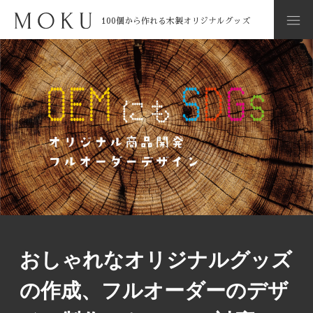
100個から作れる木製オリジナルグッズ
トップ
ブ
オーダ
おしゃれなオリジナルグッズの作成、フルオーダーのデザイ
ページ
>
ロ
>
ーのコ
>
ン製作にも、SDGs対応のOEMにもなるノベルティグッズを
グ
ツ
おしゃれなオリジナルグッズ
の作成、フルオーダーのデザ