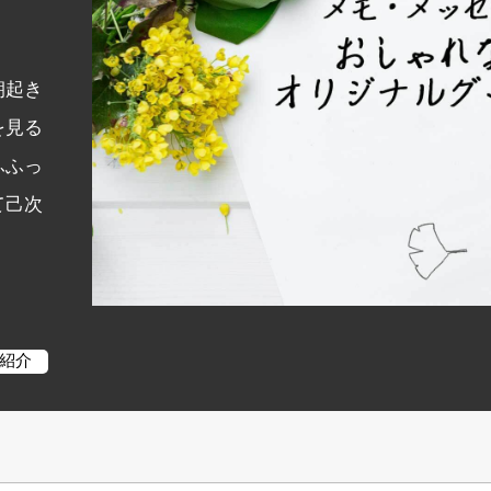
朝起き
を見る
ふふっ
て己次
紹介