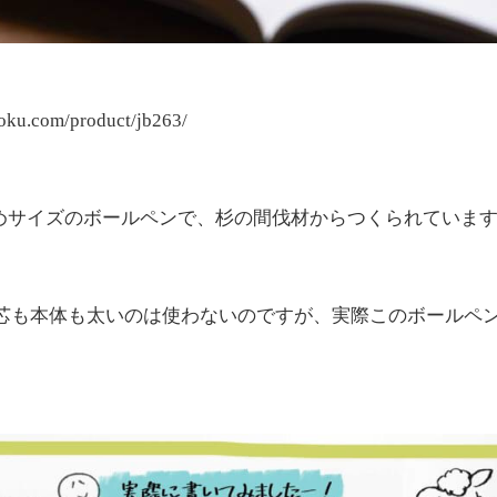
moku.com/product/jb263/
し太めサイズのボールペンで、杉の間伐材からつくられていま
芯も本体も太いのは使わないのですが、実際このボールペ