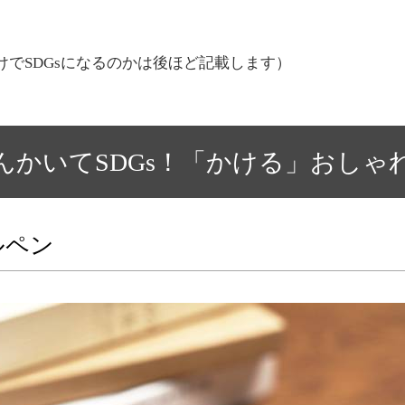
けでSDGsになるのかは後ほど記載します）
んかいてSDGs！「かける」おしゃ
ルペン